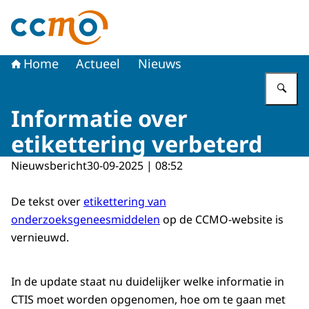
Naar de homepage van Centrale Commissie Mensgebon
Home
Actueel
Nieuws
Vu
Informatie over
etikettering verbeterd
Nieuwsbericht
30-09-2025 | 08:52
De tekst over
etikettering van
onderzoeksgeneesmiddelen
op de CCMO-website is
vernieuwd.
In de update staat nu duidelijker welke informatie in
CTIS moet worden opgenomen, hoe om te gaan met