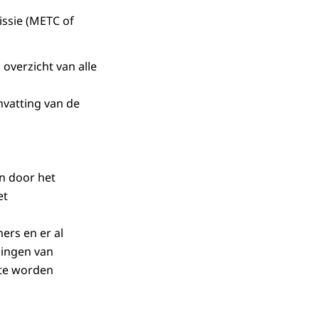
ssie (METC of
overzicht van alle
vatting van de
en door het
et
ers en er al
gingen van
 te worden