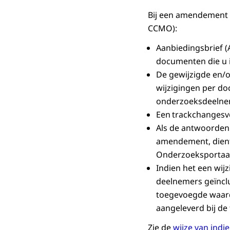
Bij een amendement 
CCMO):
Aanbiedingsbrief (
documenten die u i
De gewijzigde en/
wijzigingen per doc
onderzoeksdeelne
Een
trackchanges
v
Als de antwoorden 
amendement, dient 
Onderzoeksportaal
Indien het een wij
deelnemers geïnclu
toegevoegde waard
aangeleverd bij d
Zie de
wijze van indi