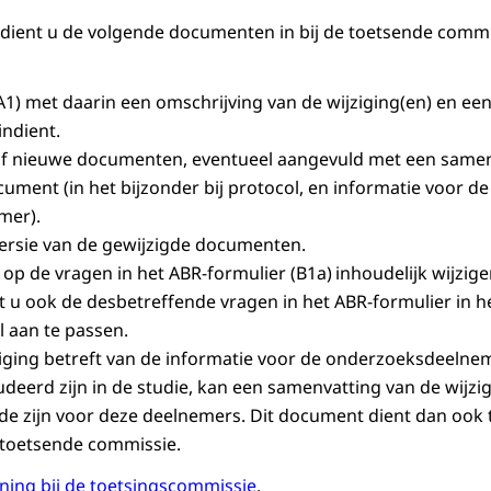
dient u de volgende documenten in bij de toetsende commi
A1) met daarin een omschrijving van de wijziging(en) en een 
ndient.
of nieuwe documenten, eventueel aangevuld met een samen
ument (in het bijzonder bij protocol, en informatie voor de
mer).
ersie van de gewijzigde documenten.
op de vragen in het ABR-formulier (B1a) inhoudelijk wijzig
u ook de desbetreffende vragen in het ABR-formulier in h
 aan te passen.
ziging betreft van de informatie voor de onderzoeksdeelnem
deerd zijn in de studie, kan een samenvatting van de wijzi
e zijn voor deze deelnemers. Dit document dient dan ook
e toetsende commissie.
ening bij de toetsingscommissie
.