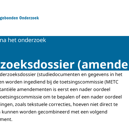
Mensgebonden Onderzoek
 na het onderzoek
rzoeksdossier (amend
onderzoeksdossier (studiedocumenten en gegevens in het
en worden ingediend bij de toetsingscommissie (METC
tantiële amendementen is eerst een nader oordeel
 toetsingscommissie om te bepalen of een nader oordeel
gingen, zoals tekstuele correcties, hoeven niet direct te
n kunnen worden gecombineerd met een volgend
ement.