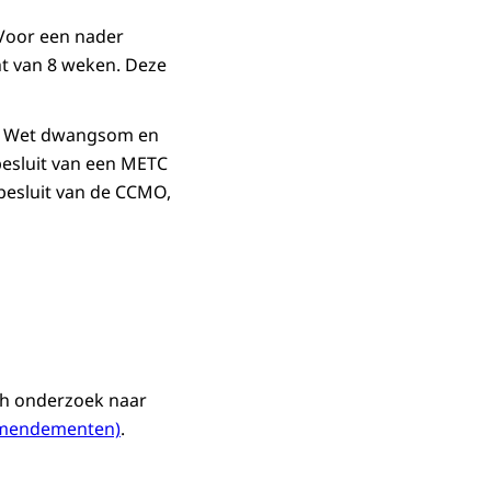
 Voor een nader
ht van 8 weken. Deze
de Wet dwangsom en
 besluit van een METC
besluit van de CCMO,
sch onderzoek naar
amendementen)
.