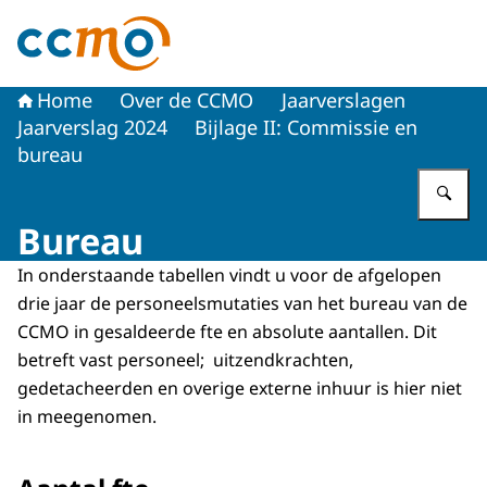
Naar de homepage van Centrale Commissie Mensgebon
Home
Over de CCMO
Jaarverslagen
Jaarverslag 2024
Bijlage II: Commissie en
bureau
Vu
Bureau
In onderstaande tabellen vindt u voor de afgelopen
drie jaar de personeelsmutaties van het bureau van de
CCMO in gesaldeerde fte en absolute aantallen. Dit
betreft vast personeel; uitzendkrachten,
gedetacheerden en overige externe inhuur is hier niet
in meegenomen.