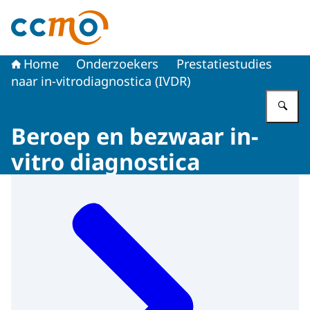
Naar de homepage van Centrale Commissie Mensgebon
Home
Onderzoekers
Prestatiestudies
naar in-vitrodiagnostica (IVDR)
Vu
Beroep en bezwaar in-
vitro diagnostica