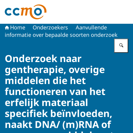
Naar de homepage van Centrale Commissie Mensgebon
Home
Onderzoekers
Aanvullende
informatie over bepaalde soorten onderzoek
Vu
Onderzoek naar
gentherapie, overige
middelen die het
functioneren van het
erfelijk materiaal
specifiek beïnvloeden,
naakt DNA/ (m)RNA of