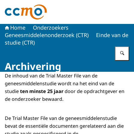
Naar de homepage van Centrale Commissie Mensgebon
Home
Onderzoekers
Geneesmiddelenonderzoek (CTR)
Einde van de
studie (CTR)
Vu
Archivering
De inhoud van de
Trial Master File
van de
geneesmiddelenstudie wordt na het eind van de
studie
ten minste 25 jaar
door de opdrachtgever en
de onderzoeker bewaard.
De
Trial Master File
van de geneesmiddelenstudie
bevat de essentiële documenten gerelateerd aan die
studie zoals gespecificeerd in de